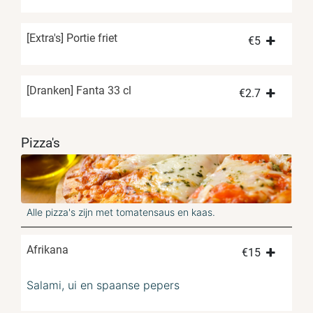
[Extra's] Portie friet
€
5
[Dranken] Fanta 33 cl
€
2.7
Pizza's
Alle pizza's zijn met tomatensaus en kaas.
Afrikana
€
15
Salami, ui en spaanse pepers