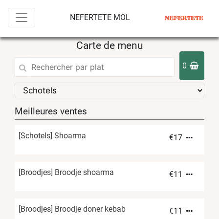
NEFERTETE MOL
Carte de menu
0
Meilleures ventes
[Schotels] Shoarma
€
17
[Broodjes] Broodje shoarma
€
11
[Broodjes] Broodje doner kebab
€
11