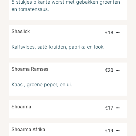
5 stukjes pikante worst met gebakken groenten
en tomatensaus.
Shaslick
€
18
Kalfsvlees, saté-kruiden, paprika en look.
Shoama Ramses
€
20
Kaas , groene peper, en ui.
Shoarma
€
17
Shoarma Afrika
€
19